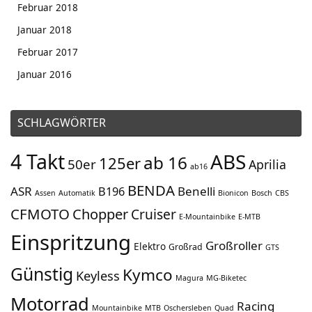
Februar 2018
Januar 2018
Februar 2017
Januar 2016
SCHLAGWÖRTER
4 Takt
ABS
ab 16
125er
50er
Aprilia
ab16
BENDA
ASR
Benelli
B196
Assen
Automatik
Bionicon
Bosch
CBS
CFMOTO
Chopper
Cruiser
E-Mountainbike
E-MTB
Einspritzung
Großroller
Elektro
Großrad
GTS
Günstig
Kymco
Keyless
Magura
MG-Biketec
Motorrad
Racing
Mountainbike
MTB
Oschersleben
Quad