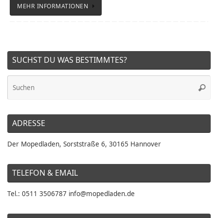
MEHR INFORMATIONEN
SUCHST DU WAS BESTIMMTES?
Su
Suche
na
ADRESSE
Der Mopedladen, Sorststraße 6, 30165 Hannover
TELEFON & EMAIL
Tel.: 0511 3506787 info@mopedladen.de