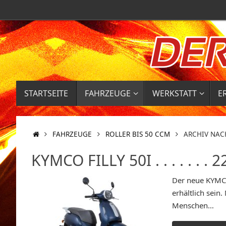
Zum
Inhalt
springen
ZUM
STARTSEITE
FAHRZEUGE
WERKSTATT
E
INHALT
SPRINGEN
START
FAHRZEUGE
ROLLER BIS 50 CCM
ARCHIV NAC
KYMCO FILLY 50I . . . . . . . 
Der neue KYMCO
erhältlich sein
Menschen…