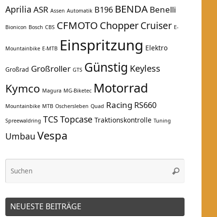
BENDA
Aprilia
ASR
Benelli
B196
Assen
Automatik
CFMOTO
Chopper
Cruiser
Bionicon
Bosch
CBS
E-
Einspritzung
Elektro
Mountainbike
E-MTB
Günstig
Keyless
Großroller
Großrad
GTS
Motorrad
Kymco
Magura
MG-Biketec
Racing
RS660
Mountainbike
MTB
Oschersleben
Quad
TCS
Topcase
Traktionskontrolle
Spreewaldring
Tuning
Vespa
Umbau
Suchen
Suchen
nach:
NEUESTE BEITRÄGE