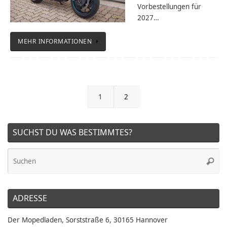
Vorbestellungen für
2027…
MEHR INFORMATIONEN
1
2
SUCHST DU WAS BESTIMMTES?
Su
Suche
na
ADRESSE
Der Mopedladen, Sorststraße 6, 30165 Hannover