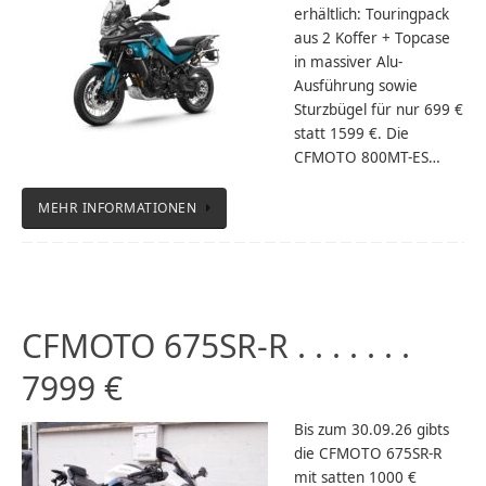
erhältlich: Touringpack
aus 2 Koffer + Topcase
in massiver Alu-
Ausführung sowie
Sturzbügel für nur 699 €
statt 1599 €. Die
CFMOTO 800MT-ES…
MEHR INFORMATIONEN
CFMOTO 675SR-R . . . . . . .
7999 €
Bis zum 30.09.26 gibts
die CFMOTO 675SR-R
mit satten 1000 €