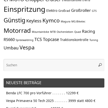
E-Mountainbike
E-MTB
Einspritzung
Großroller
Elektro
Großrad
GTS
Günstig
Kymco
Keyless
Magura
MG-Biketec
Motorrad
Racing
Mountainbike
MTB
Oschersleben
Quad
TCS
Topcase
RS660
Traktionskontrolle
Spreewaldring
Tuning
Vespa
Umbau
Su
Suche
na
NEUESTE BEITRÄGE
Benda LFC 700 pro Vorführer . . . . . . . 12299 €
Vespa Primavera 50 Tech 2025 . . . . . . . 3999 statt 4800 €