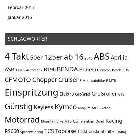
Februar 2017
Januar 2016
SCHLAGWÖRTER
4 Takt
ABS
ab 16
125er
50er
Aprilia
ab16
BENDA
ASR
Benelli
B196
Assen
Automatik
Bionicon
Bosch
CBS
CFMOTO
Chopper
Cruiser
E-Mountainbike
E-MTB
Einspritzung
Großroller
Elektro
Großrad
GTS
Günstig
Kymco
Keyless
Magura
MG-Biketec
Motorrad
Racing
Mountainbike
MTB
Oschersleben
Quad
TCS
Topcase
RS660
Traktionskontrolle
Spreewaldring
Tuning