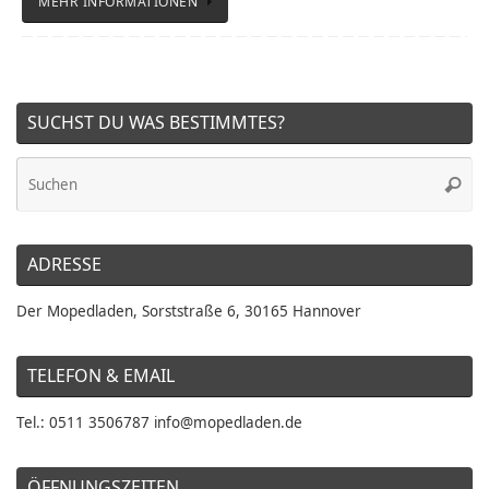
MEHR INFORMATIONEN
SUCHST DU WAS BESTIMMTES?
Su
Suche
na
ADRESSE
Der Mopedladen, Sorststraße 6, 30165 Hannover
TELEFON & EMAIL
Tel.: 0511 3506787 info@mopedladen.de
ÖFFNUNGSZEITEN