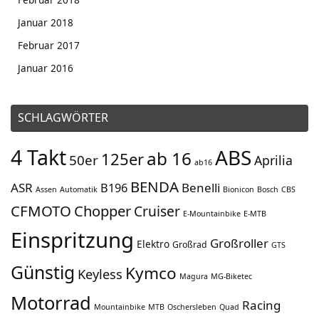
Januar 2018
Februar 2017
Januar 2016
SCHLAGWÖRTER
4 Takt
ABS
ab 16
125er
50er
Aprilia
ab16
BENDA
ASR
Benelli
B196
Assen
Automatik
Bionicon
Bosch
CBS
CFMOTO
Chopper
Cruiser
E-Mountainbike
E-MTB
Einspritzung
Großroller
Elektro
Großrad
GTS
Günstig
Kymco
Keyless
Magura
MG-Biketec
Motorrad
Racing
Mountainbike
MTB
Oschersleben
Quad