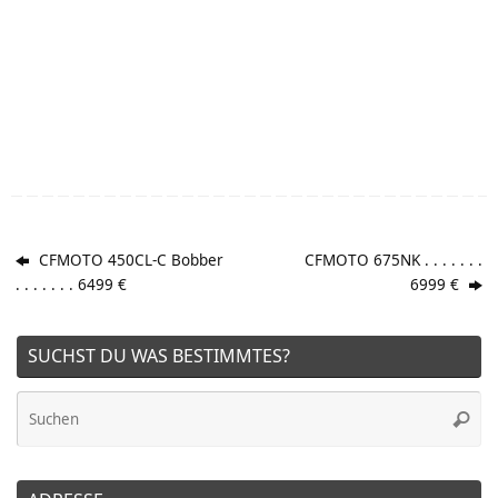
CFMOTO 450CL-C Bobber
CFMOTO 675NK . . . . . . .
. . . . . . . 6499 €
6999 €
SUCHST DU WAS BESTIMMTES?
Su
Suche
na