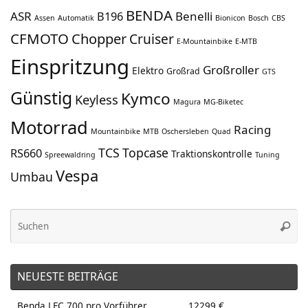
BENDA
ASR
Benelli
B196
Assen
Automatik
Bionicon
Bosch
CBS
CFMOTO
Chopper
Cruiser
E-Mountainbike
E-MTB
Einspritzung
Großroller
Elektro
Großrad
GTS
Günstig
Kymco
Keyless
Magura
MG-Biketec
Motorrad
Racing
Mountainbike
MTB
Oschersleben
Quad
TCS
Topcase
RS660
Traktionskontrolle
Spreewaldring
Tuning
Vespa
Umbau
Su
Suche
na
NEUESTE BEITRÄGE
Benda LFC 700 pro Vorführer . . . . . . . 12299 €