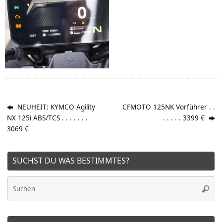
NEUHEIT: KYMCO Agility
CFMOTO 125NK Vorführer . .
NX 125i ABS/TCS . . . . . . .
. . . . . 3399 €
3069 €
SUCHST DU WAS BESTIMMTES?
Su
Suche
na