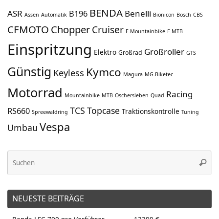
BENDA
ASR
Benelli
B196
Assen
Automatik
Bionicon
Bosch
CBS
CFMOTO
Chopper
Cruiser
E-Mountainbike
E-MTB
Einspritzung
Großroller
Elektro
Großrad
GTS
Günstig
Kymco
Keyless
Magura
MG-Biketec
Motorrad
Racing
Mountainbike
MTB
Oschersleben
Quad
TCS
Topcase
RS660
Traktionskontrolle
Spreewaldring
Tuning
Vespa
Umbau
Su
Suche
na
NEUESTE BEITRÄGE