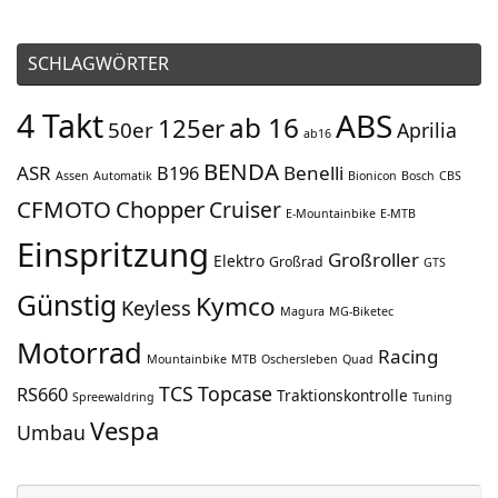
SCHLAGWÖRTER
4 Takt
ABS
ab 16
125er
50er
Aprilia
ab16
BENDA
ASR
Benelli
B196
Assen
Automatik
Bionicon
Bosch
CBS
CFMOTO
Chopper
Cruiser
E-Mountainbike
E-MTB
Einspritzung
Großroller
Elektro
Großrad
GTS
Günstig
Kymco
Keyless
Magura
MG-Biketec
Motorrad
Racing
Mountainbike
MTB
Oschersleben
Quad
TCS
Topcase
RS660
Traktionskontrolle
Spreewaldring
Tuning
Vespa
Umbau
Su