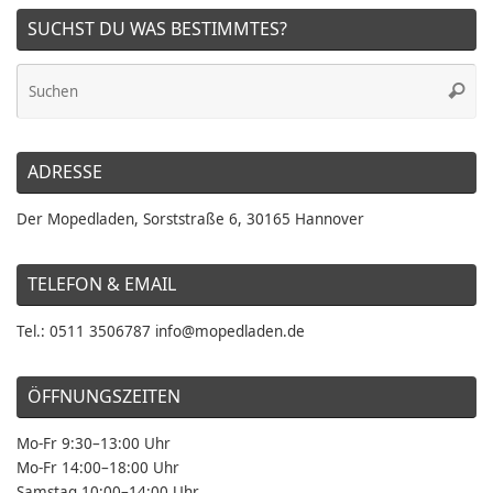
SUCHST DU WAS BESTIMMTES?
Su
Suche
na
ADRESSE
Der Mopedladen, Sorststraße 6, 30165 Hannover
TELEFON & EMAIL
Tel.: 0511 3506787 info@mopedladen.de
ÖFFNUNGSZEITEN
Mo-Fr 9:30–13:00 Uhr
Mo-Fr 14:00–18:00 Uhr
Samstag 10:00–14:00 Uhr