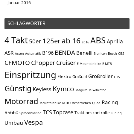
Januar 2016
SCHLAGWÖRTER
4 Takt
ABS
ab 16
125er
50er
Aprilia
ab16
BENDA
ASR
Benelli
B196
Assen
Automatik
Bionicon
Bosch
CBS
CFMOTO
Chopper
Cruiser
E-Mountainbike
E-MTB
Einspritzung
Großroller
Elektro
Großrad
GTS
Günstig
Kymco
Keyless
Magura
MG-Biketec
Motorrad
Racing
Mountainbike
MTB
Oschersleben
Quad
TCS
Topcase
RS660
Traktionskontrolle
Spreewaldring
Tuning
Vespa
Umbau