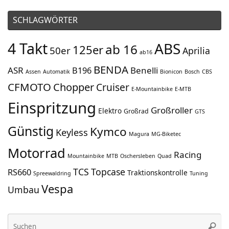
SCHLAGWÖRTER
4 Takt
ABS
ab 16
125er
50er
Aprilia
ab16
BENDA
ASR
Benelli
B196
Assen
Automatik
Bionicon
Bosch
CBS
CFMOTO
Chopper
Cruiser
E-Mountainbike
E-MTB
Einspritzung
Großroller
Elektro
Großrad
GTS
Günstig
Kymco
Keyless
Magura
MG-Biketec
Motorrad
Racing
Mountainbike
MTB
Oschersleben
Quad
TCS
Topcase
RS660
Traktionskontrolle
Spreewaldring
Tuning
Vespa
Umbau
Su
Suche